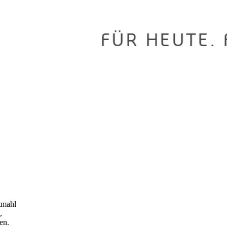
tmahl
,
en.