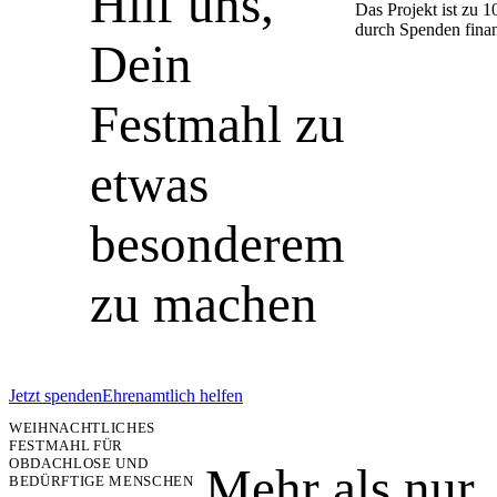
Hilf uns,
Das Projekt ist zu 
durch Spenden finan
Dein
Festmahl zu
etwas
besonderem
zu machen
Jetzt spenden
Ehrenamtlich helfen
WEIHNACHTLICHES
FESTMAHL FÜR
OBDACHLOSE UND
Mehr als nur
BEDÜRFTIGE MENSCHEN