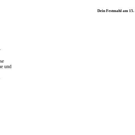
Dein Festmahl am 15
r
0
ose
he und
n