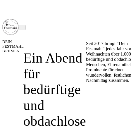
DEIN
Seit 2017 bringt "Dein
FESTMAHL
Festmahl" jedes Jahr vo
BREMEN
Ein Abend
Weihnachten über 1.00
bedürftige und obdachl
Menschen, Ehrenamtlic
für
Prominente für einen
wundervollen, festliche
Nachmittag zusammen.
bedürftige
und
obdachlose