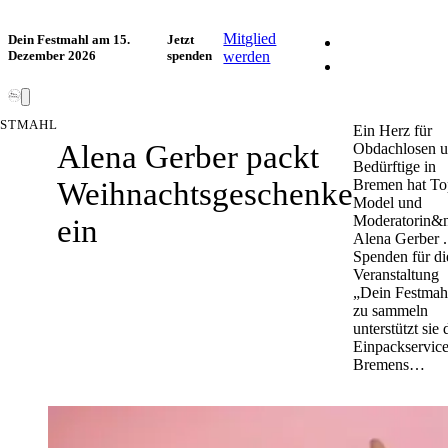
Facebook
Mitglied
Dein Festmahl am 15.
Jetzt
Dezember 2026
spenden
werden
Instagram
ESTMAHL
Ein Herz für
Alena Gerber packt
Obdachlosen 
Bedürftige in
Weihnachtsgeschenke
Bremen hat To
Model und
Moderatorin&
ein
Alena Gerber 
Spenden für di
Veranstaltung
„Dein Festmah
zu sammeln
unterstützt sie
Einpackservice
Bremens…