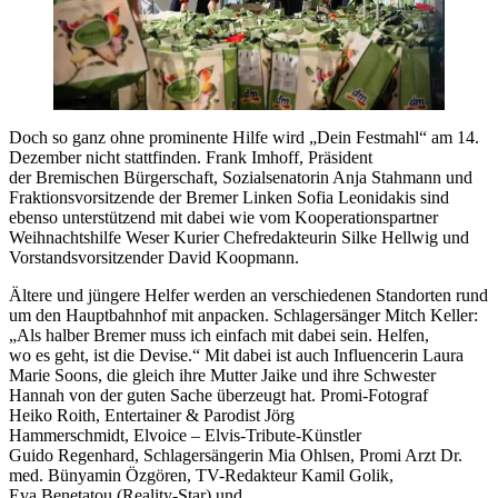
Doch so ganz ohne prominente Hilfe wird „Dein Festmahl“ am 14.
Dezember nicht stattfinden. Frank Imhoff, Präsident
der Bremischen Bürgerschaft, Sozialsenatorin Anja Stahmann und
Fraktionsvorsitzende der Bremer Linken Sofia Leonidakis sind
ebenso unterstützend mit dabei wie vom Kooperationspartner
Weihnachtshilfe Weser Kurier Chefredakteurin Silke Hellwig und
Vorstandsvorsitzender David Koopmann.
Ältere und jüngere Helfer werden an verschiedenen Standorten rund
um den Hauptbahnhof mit anpacken. Schlagersänger Mitch Keller:
„Als halber Bremer muss ich einfach mit dabei sein. Helfen,
wo es geht, ist die Devise.“ Mit dabei ist auch Influencerin Laura
Marie Soons, die gleich ihre Mutter Jaike und ihre Schwester
Hannah von der guten Sache überzeugt hat. Promi-Fotograf
Heiko Roith, Entertainer & Parodist Jörg
Hammerschmidt, Elvoice – Elvis-Tribute-Künstler
Guido Regenhard, Schlagersängerin Mia Ohlsen, Promi Arzt Dr.
med. Bünyamin Özgören, TV-Redakteur Kamil Golik,
Eva Benetatou (Reality-Star) und