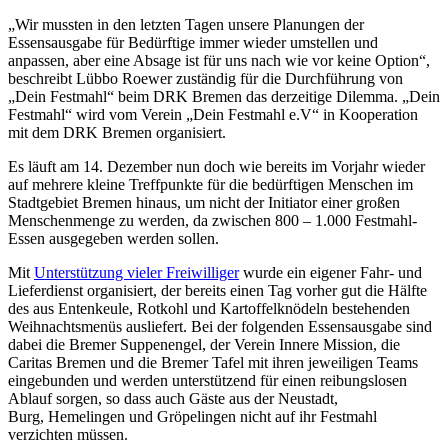
„Wir mussten in den letzten Tagen unsere Planungen der
Essensausgabe für Bedürftige immer wieder umstellen und
anpassen, aber eine Absage ist für uns nach wie vor keine Option“,
beschreibt Lübbo Roewer zuständig für die Durchführung von
„Dein Festmahl“ beim DRK Bremen das derzeitige Dilemma. „Dein
Festmahl“ wird vom Verein „Dein Festmahl e.V“ in Kooperation
mit dem DRK Bremen organisiert.
Es läuft am 14. Dezember nun doch wie bereits im Vorjahr wieder
auf mehrere kleine Treffpunkte für die bedürftigen Menschen im
Stadtgebiet Bremen hinaus, um nicht der Initiator einer großen
Menschenmenge zu werden, da zwischen 800 – 1.000 Festmahl-
Essen ausgegeben werden sollen.
Mit
Unterstützung vieler Freiwilliger
wurde ein eigener Fahr- und
Lieferdienst organisiert, der bereits einen Tag vorher gut die Hälfte
des aus Entenkeule, Rotkohl und Kartoffelknödeln bestehenden
Weihnachtsmenüs ausliefert. Bei der folgenden Essensausgabe sind
dabei die Bremer Suppenengel, der Verein Innere Mission, die
Caritas Bremen und die Bremer Tafel mit ihren jeweiligen Teams
eingebunden und werden unterstützend für einen reibungslosen
Ablauf sorgen, so dass auch Gäste aus der Neustadt,
Burg, Hemelingen und Gröpelingen nicht auf ihr Festmahl
verzichten müssen.