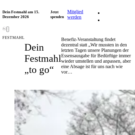
Facebook
Mitglied
Dein Festmahl am 15.
Jetzt
Dezember 2026
spenden
werden
Instagram
FESTMAHL
Benefiz-Veranstaltung findet
Dein
dezentral statt „Wir mussten in den
letzten Tagen unsere Planungen der
Festmahl
Essensausgabe für Bedürftige immer
wieder umstellen und anpassen, aber
eine Absage ist für uns nach wie
„to go“
vor…