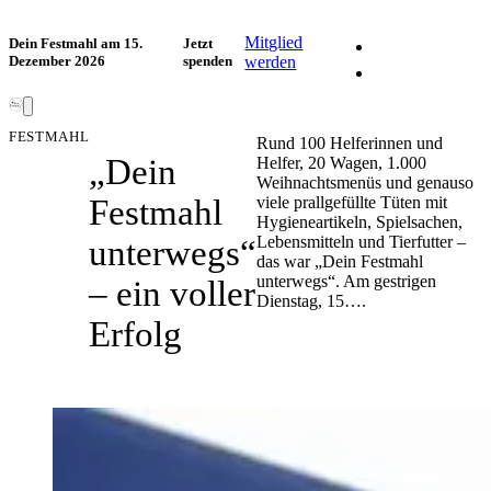
Facebook
Mitglied
Dein Festmahl am 15.
Jetzt
Dezember 2026
spenden
werden
Instagram
FESTMAHL
Rund 100 Helferinnen und
„Dein
Helfer, 20 Wagen, 1.000
Weihnachtsmenüs und genauso
Festmahl
viele prallgefüllte Tüten mit
Hygieneartikeln, Spielsachen,
Lebensmitteln und Tierfutter –
unterwegs“
das war „Dein Festmahl
unterwegs“. Am gestrigen
– ein voller
Dienstag, 15….
Erfolg