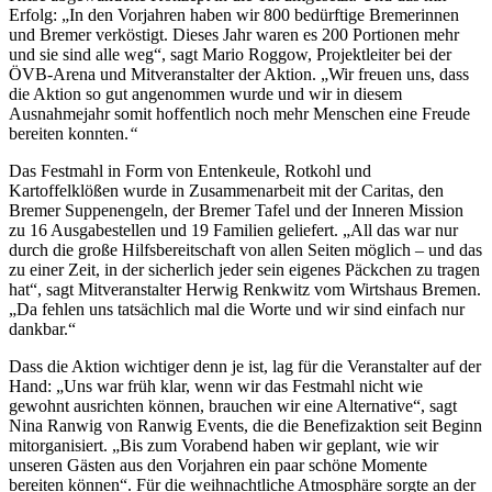
Erfolg: „In den Vorjahren haben wir 800 bedürftige Bremerinnen
und Bremer verköstigt. Dieses Jahr waren es 200 Portionen mehr
und sie sind alle weg“, sagt Mario Roggow, Projektleiter bei der
ÖVB-Arena und Mitveranstalter der Aktion. „Wir freuen uns, dass
die Aktion so gut angenommen wurde und wir in diesem
Ausnahmejahr somit hoffentlich noch mehr Menschen eine Freude
bereiten konnten.
“
Das Festmahl in Form von Entenkeule, Rotkohl und
Kartoffelklößen wurde in Zusammenarbeit mit der Caritas, den
Bremer Suppenengeln, der Bremer Tafel und der Inneren Mission
zu 16 Ausgabestellen und 19 Familien geliefert. „All das war nur
durch die große Hilfsbereitschaft von allen Seiten möglich – und das
zu einer Zeit, in der sicherlich jeder sein eigenes Päckchen zu tragen
hat“, sagt Mitveranstalter Herwig Renkwitz vom Wirtshaus Bremen.
„Da fehlen uns tatsächlich mal die Worte und wir sind einfach nur
dankbar.“
Dass die Aktion wichtiger denn je ist, lag für die Veranstalter auf der
Hand: „Uns war früh klar, wenn wir das Festmahl nicht wie
gewohnt ausrichten können, brauchen wir eine Alternative“, sagt
Nina Ranwig von Ranwig Events, die die Benefizaktion seit Beginn
mitorganisiert. „Bis zum Vorabend haben wir geplant, wie wir
unseren Gästen aus den Vorjahren ein paar schöne Momente
bereiten können“. Für die weihnachtliche Atmosphäre sorgte an der