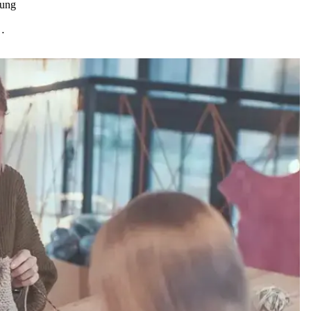
zung
…