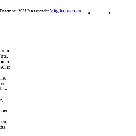
Mitglied werden
. Dezember 2026
Jetzt spenden
Facebook
Instagram
lführer
ritz,
emino
 seine
ung,
ler
e –
e,
sonen
men,
its