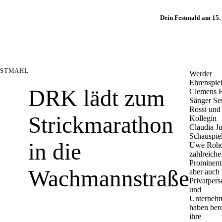
Dein Festmahl am 15
ESTMAHL
Werder
Ehrenspie
DRK lädt zum
Clemens F
Sänger S
Rossi und
Strickmarathon
Kollegin
Claudia J
Schauspie
in die
Uwe Rohd
zahlreiche
Prominent
Wachmannstraße
aber auch
Privatper
und
Unterneh
haben bere
ihre