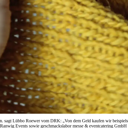
en. sagt Lübbo Roewer vom DRK: „Von dem Geld kaufen wir beispielsw
anwig Events sowie geschmackslabor messe & eventcatering GmbH lä