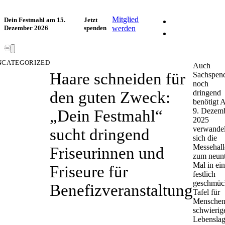
Facebook
Mitglied
Dein Festmahl am 15.
Jetzt
Dezember 2026
spenden
werden
Instagram
NCATEGORIZED
Auch
Haare schneiden für
Sachspen
noch
den guten Zweck:
dringend
benötigt
9. Dezem
„Dein Festmahl“
2025
verwandel
sucht dringend
sich die
Messehall
Friseurinnen und
zum neun
Mal in ei
Friseure für
festlich
geschmüc
Benefizveranstaltung
Tafel für
Menschen
schwierig
Lebenslag